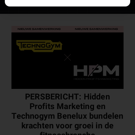
PERSBERICHT: Hidden
Profits Marketing en
Technogym Benelux bundelen
krachten voor groei in de