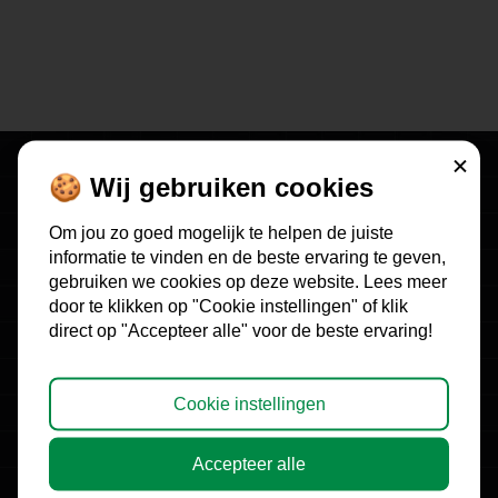
Sluiten
🍪 Wij gebruiken cookies
"Hidden Profits Marketing voor fitness is er
Om jou zo goed mogelijk te helpen de juiste
geen betere marketing partner."
informatie te vinden en de beste ervaring te geven,
gebruiken we cookies op deze website. Lees meer
William van Lent, oprichter en mede-eigenaar
door te klikken op "Cookie instellingen" of klik
o.a. My35 keten
direct op "Accepteer alle" voor de beste ervaring!
Lees meer
Meer reacties
Cookie instellingen
Accepteer alle