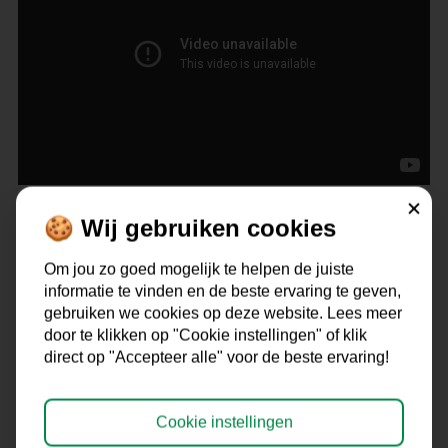
Sluiten
🍪 Wij gebruiken cookies
Naar alle podcasts:
http://hiddenheroespodcast.nl​
Om jou zo goed mogelijk te helpen de juiste
informatie te vinden en de beste ervaring te geven,
gebruiken we cookies op deze website. Lees meer
door te klikken op "Cookie instellingen" of klik
direct op "Accepteer alle" voor de beste ervaring!
Hidden Heroes Podcast over de
fitness-ondernemersreis op
Cookie instellingen
Spotify
https://spoti.fi/383RR6T
en