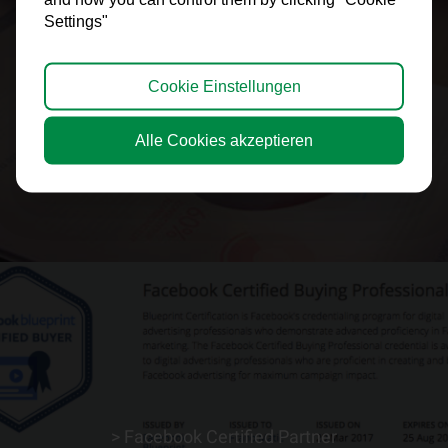
Settings"
> Kostenloser Scan
Cookie Einstellungen
> ERFAHRE MEHR
Alle Cookies akzeptieren
> Facebook Certified Partner
> ERFAHRE MEHR