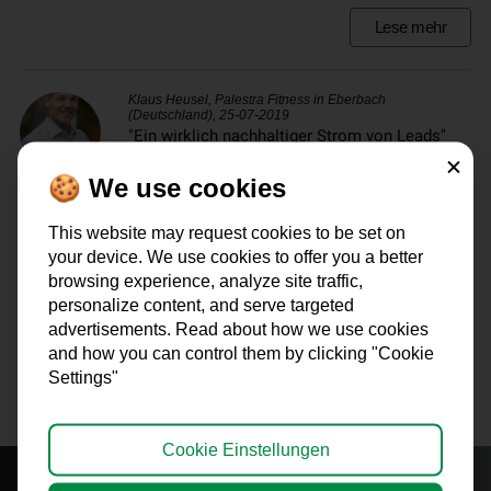
Lese mehr
Klaus Heusel, Palestra Fitness in Eberbach
(Deutschland), 25-07-2019
"Ein wirklich nachhaltiger Strom von Leads"
Schließe
Lese mehr
🍪 We use cookies
This website may request cookies to be set on
Gert Bongers, GetFit35 Doetinchem (Niederlande)
your device. We use cookies to offer you a better
"Wir sind komplett ausgebucht. Schalte bitte
browsing experience, analyze site traffic,
die Kampagne aus!"
personalize content, and serve targeted
advertisements. Read about how we use cookies
Lese mehr
and how you can control them by clicking "Cookie
Settings"
Cookie Einstellungen