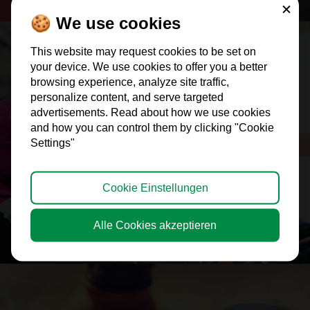
Schließe
🍪 We use cookies
This website may request cookies to be set on
your device. We use cookies to offer you a better
browsing experience, analyze site traffic,
personalize content, and serve targeted
advertisements. Read about how we use cookies
and how you can control them by clicking "Cookie
2) Mehr kauforientierte Webseitebesucher
> ERFAHRE MEHR
Settings"
Cookie Einstellungen
Alle Cookies akzeptieren