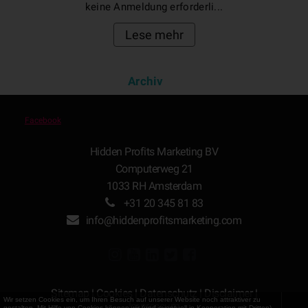
keine Anmeldung erforderli...
Lese mehr
Archiv
Facebook
Hidden Profits Marketing BV
Computerweg 21
1033 RH Amsterdam
+31 20 345 81 83
info@hiddenprofitsmarketing.com
Sitemap
|
Cookies
|
Datenschutz
|
Disclaimer
|
Wir setzen Cookies ein, um Ihren Besuch auf unserer Website noch attraktiver zu
Impressum
gestalten. Mit Hilfe von Cookies können wir (und eventuell in Kooperation mit Dritten)