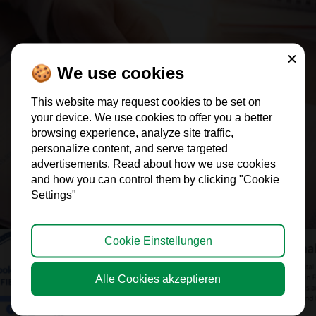
Schließe
🍪 We use cookies
This website may request cookies to be set on
> Kostenloser Scan
> ERFAHRE MEHR
your device. We use cookies to offer you a better
browsing experience, analyze site traffic,
personalize content, and serve targeted
advertisements. Read about how we use cookies
and how you can control them by clicking "Cookie
Settings"
Cookie Einstellungen
Alle Cookies akzeptieren