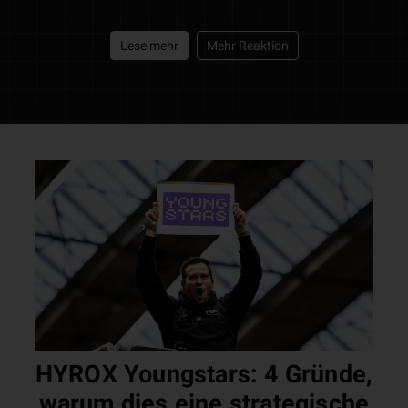
Lese mehr
Mehr Reaktion
HYROX Youngstars: 4 Gründe,
warum dies eine strategische